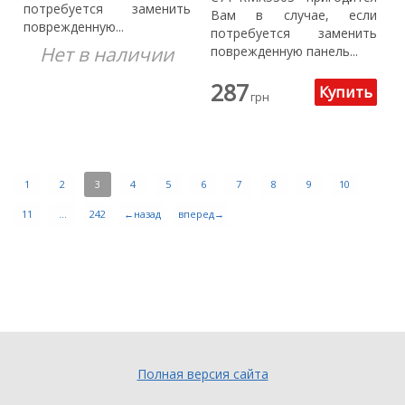
потребуется заменить
Вам в случае, если
поврежденную...
потребуется заменить
Нет в наличии
поврежденную панель...
287
грн
1
2
3
4
5
6
7
8
9
10
11
...
242
←назад
вперед→
Полная версия сайта