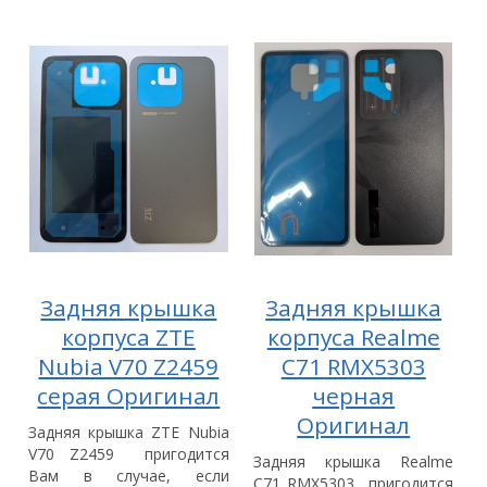
Задняя крышка
Задняя крышка
корпуса ZTE
корпуса Realme
Nubia V70 Z2459
C71 RMX5303
серая Оригинал
черная
Оригинал
Задняя крышка ZTE Nubia
V70 Z2459 пригодится
Задняя крышка Realme
Вам в случае, если
C71 RMX5303 пригодится