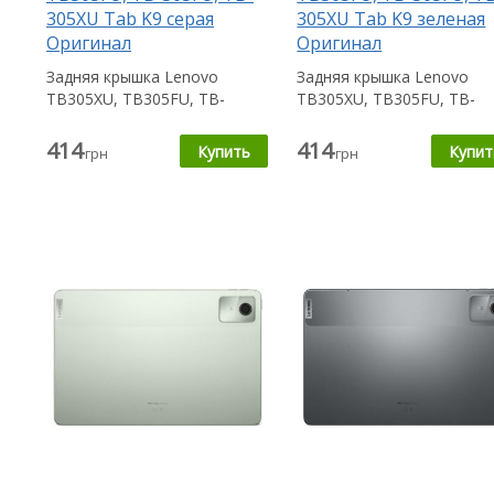
305XU Tab K9 серая
305XU Tab K9 зеленая
Оригинал
Оригинал
Задняя крышка Lenovo
Задняя крышка Lenovo
TB305XU, TB305FU, TB-
TB305XU, TB305FU, TB-
305FU, TB-305XU Tab K9
305FU, TB-305XU Tab K9
пригодится Вам в...
пригодится Вам в...
414
414
грн
грн