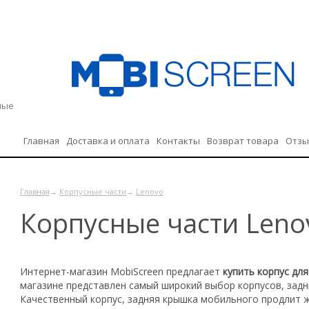
дные
Главная
Доставка и оплата
Контакты
Возврат товара
Отз
Политика конфиденциальности
Главная
→
Корпусные части
→
Lenovo
Корпусные части Leno
Интернет-магазин
MobiScreen
предлагает
купить корпус дл
магазине представлен самый широкий выбор корпусов, задн
Качественный корпус, задняя крышка мобильного продлит 