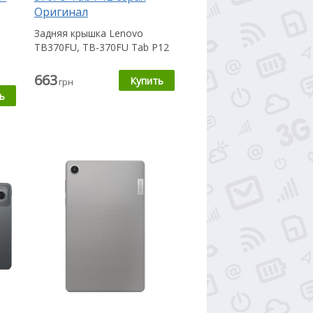
Оригинал
Задняя крышка Lenovo
TB370FU, TB-370FU Tab P12
пригодится Вам в случае,
если...
663
грн