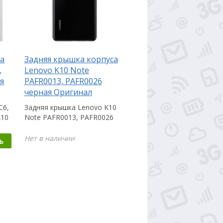
са
Задняя крышка корпуса
,
Lenovo K10 Note
я
PAFR0013, PAFR0026
черная Оригинал
C6,
Задняя крышка Lenovo K10
K10
Note PAFR0013, PAFR0026
,
пригодится Вам в случае,
если...
Нет в наличии