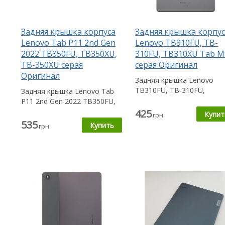
Задняя крышка корпуса
Задняя крышка корпу
Lenovo Tab P11 2nd Gen
Lenovo TB310FU, TB-
2022 TB350FU, TB350XU,
310FU, TB310XU Tab M
TB-350XU серая
серая Оригинал
Оригинал
Задняя крышка Lenovo
TB310FU, TB-310FU,
Задняя крышка Lenovo Tab
TB310XU Tab M9 пригоди
P11 2nd Gen 2022 TB350FU,
Вам в случае,...
TB350XU, TB-350XU
425
грн
пригодится Вам...
535
грн