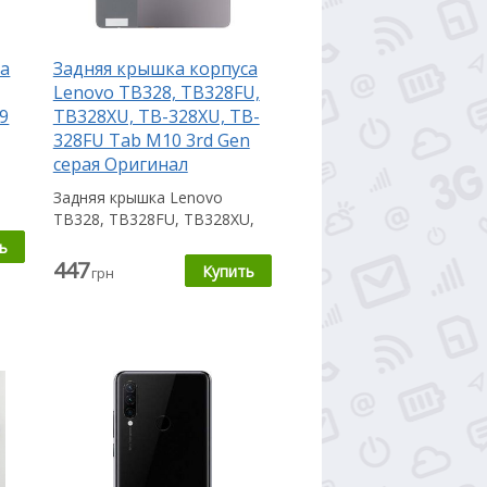
са
Задняя крышка корпуса
Lenovo TB328, TB328FU,
9
TB328XU, TB-328XU, TB-
328FU Tab M10 3rd Gen
серая Оригинал
Задняя крышка Lenovo
тся
TB328, TB328FU, TB328XU,
TB-328XU, TB-328FU Tab
M10 3rd Gen...
447
грн