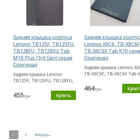
Задняя крышка корпуса
Задняя крышка корпу
Lenovo TB125F, TB125FU,
Lenovo X6C6, TB-X6C6F
TB128FU, TB128XU Tab
TB-X6C6X Tab K10 синя
M10 Plus (3rd Gen) серая
Оригинал
Оригинал
Задняя крышка Lenovo X6
TB-X6C6F, TB-X6C6X Tab 
Задняя крышка Lenovo
пригодится Вам в случае
TB125F, TB125FU, TB128FU,
если...
TB128XU Tab M10 Plus (3rd
464
грн
Gen)...
455
грн
1
2
вперед→