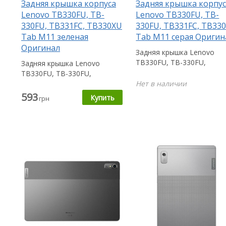
Задняя крышка корпуса
Задняя крышка корпу
Lenovo TB330FU, TB-
Lenovo TB330FU, TB-
330FU, TB331FC, TB330XU
330FU, TB331FC, TB33
Tab M11 зеленая
Tab M11 серая Оригин
Оригинал
Задняя крышка Lenovo
TB330FU, TB-330FU,
Задняя крышка Lenovo
TB331FC, TB330XU Tab M
TB330FU, TB-330FU,
пригодится Вам в...
TB331FC, TB330XU Tab M11
Нет в наличии
пригодится Вам в...
593
грн