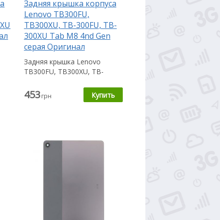
са
Задняя крышка корпуса
Lenovo TB300FU,
0XU
TB300XU, TB-300FU, TB-
ал
300XU Tab M8 4nd Gen
серая Оригинал
Задняя крышка Lenovo
11
TB300FU, TB300XU, TB-
300FU, TB-300XU Tab M8 4nd
Gen пригодится...
453
грн