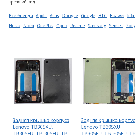
прежний вид.
Все бренды
Apple
Asus
Doogee
Google
HTC
Huawei
Infi
Nokia
Nomi
OnePlus
Oppo
Realme
Samsung
Senseit
Son
Задняя крышка корпуса
Задняя крышка корпу
Lenovo TB305XU,
Lenovo TB305XU,
TB305FU, TB-305FU, TB-
TB305FU, TB-305FU, T