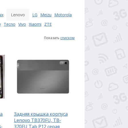
nix
Lenovo
LG
Meizu
Motorola
y
Tecno
Vivo
Xiaomi
ZTE
Показать
списком
са
Задняя крышка корпуса
Lenovo TB370FU, TB-
B-
370FU Tab P12 серая