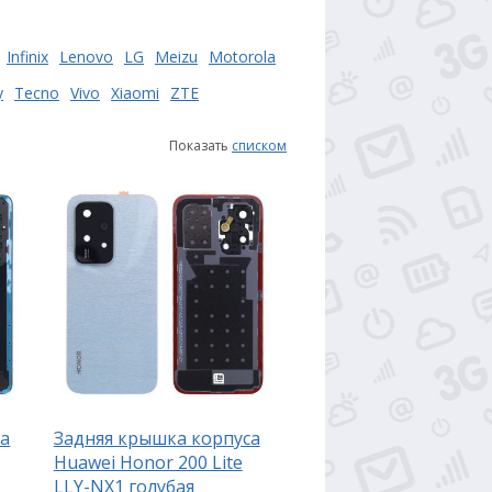
Infinix
Lenovo
LG
Meizu
Motorola
y
Tecno
Vivo
Xiaomi
ZTE
Показать
списком
са
Задняя крышка корпуса
Huawei Honor 200 Lite
LLY-NX1 голубая