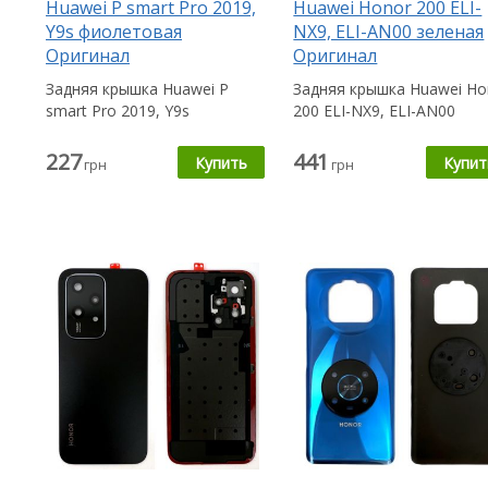
Huawei P smart Pro 2019,
Huawei Honor 200 ELI-
Y9s фиолетовая
NX9, ELI-AN00 зеленая
Оригинал
Оригинал
Задняя крышка Huawei P
Задняя крышка Huawei Ho
smart Pro 2019, Y9s
200 ELI-NX9, ELI-AN00
пригодится Вам в случае,
пригодится Вам в случае
если...
если...
227
441
грн
грн