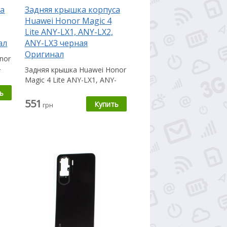
са
Задняя крышка корпуса
Huawei Honor Magic 4
Lite ANY-LX1, ANY-LX2,
ал
ANY-LX3 черная
Оригинал
nor
-
Задняя крышка Huawei Honor
Magic 4 Lite ANY-LX1, ANY-
LX2, ANY-LX3 пригодится
Вам в...
551
грн