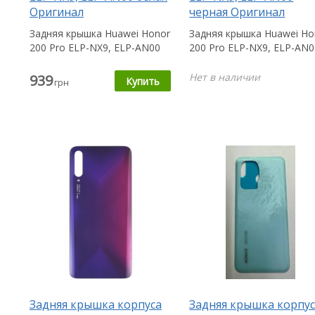
Оригинал
черная Оригинал
Задняя крышка Huawei Honor
Задняя крышка Huawei Ho
200 Pro ELP-NX9, ELP-AN00
200 Pro ELP-NX9, ELP-AN0
пригодится Вам в случае,
пригодится Вам в случае
если...
если...
Нет в наличии
939
грн
Задняя крышка корпуса
Задняя крышка корпу