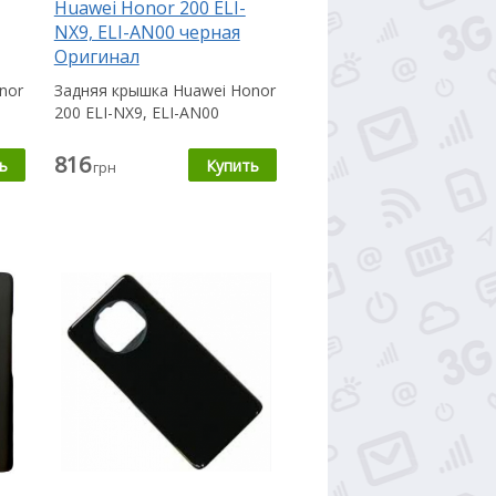
Huawei Honor 200 ELI-
NX9, ELI-AN00 черная
Оригинал
nor
Задняя крышка Huawei Honor
200 ELI-NX9, ELI-AN00
,
пригодится Вам в случае,
если...
816
грн