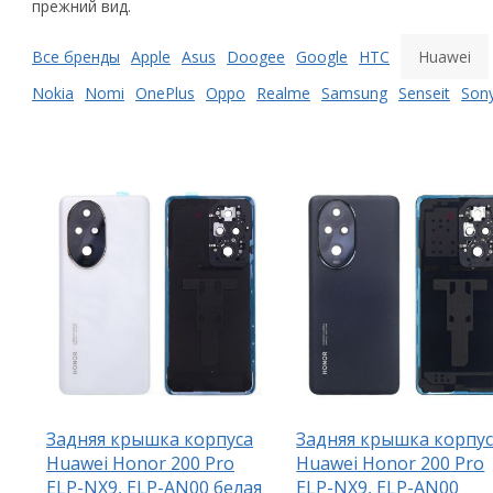
прежний вид.
Все бренды
Apple
Asus
Doogee
Google
HTC
Huawei
Nokia
Nomi
OnePlus
Oppo
Realme
Samsung
Senseit
Son
Задняя крышка корпуса
Задняя крышка корпу
Huawei Honor 200 Pro
Huawei Honor 200 Pro
ELP-NX9, ELP-AN00 белая
ELP-NX9, ELP-AN00