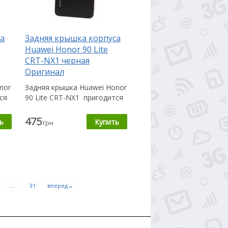
са
Задняя крышка корпуса
Huawei Honor 90 Lite
CRT-NX1 черная
Оригинал
nor
Задняя крышка Huawei Honor
ся
90 Lite CRT-NX1 пригодится
Вам в случае, если...
475
грн
...
31
вперед→