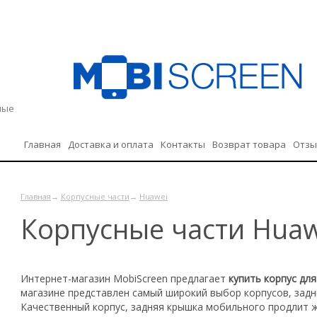
дные
Главная
Доставка и оплата
Контакты
Возврат товара
Отз
Политика конфиденциальности
Главная
→
Корпусные части
→
Huawei
Корпусные части Huaw
Интернет-магазин
MobiScreen
предлагает
купить корпус дл
магазине представлен самый широкий выбор корпусов, задн
Качественный корпус, задняя крышка мобильного продлит 