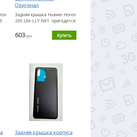
Оригинал
nor
Задняя крышка Huawei Honor
0
200 Lite LLY-NX1 пригодится
,
Вам в случае, если...
603
грн
са
Задняя крышка корпуса