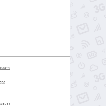
оплата
ара
озврат