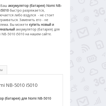
 Ваш
аккумулятор (батарея) Nomi NB-
 i5010
быстро разряжается,
ючается либо вздулся
- не стоит
траиваться. З
аменить его - не
лема.
Вы можете
купить новый
и
инальный
а
ккумулятор (батарея) для
 NB-5010 i5010
на нашем сайте.
вы
i NB-5010 i5010
ор (батарея) для Nomi NB-5010