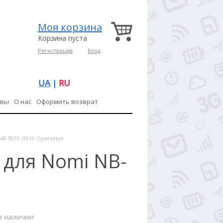
Моя корзина
Корзина пуста
Регистрация
Вход
UA
|
RU
ывы
О нас
Оформить возврат
NB-5010 i5010 Оригинал
 для Nomi NB-
в наличии