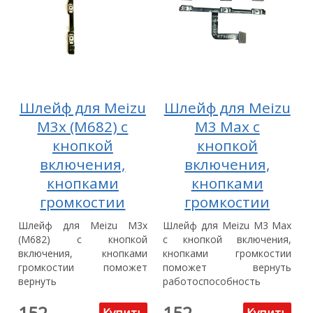
Шлейф для Meizu
Шлейф для Meizu
M3x (M682) с
M3 Max с
кнопкой
кнопкой
включения,
включения,
кнопками
кнопками
громкостии
громкостии
Шлейф для Meizu M3x
Шлейф для Meizu M3 Max
(M682) с кнопкой
с кнопкой включения,
включения, кнопками
кнопками громкостии
громкостии поможет
поможет вернуть
вернуть
работоспособность
работоспособность
вашего...
152
152
вашего...