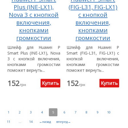
Plus (INE-LX1),
(FIG-L31, FIG-LX1)
Nova 3 с кнопкой
с кнопкой
включения,
включения,
кнопками
кнопками
громкостии
громкостии
Шлейф для Huawei P
Шлейф для Huawei P
Smart Plus (INE-LX1), Nova
Smart (FIG-L31, FIG-LX1) с
3 с кнопкой включения,
кнопкой включения,
кнопками громкостии
кнопками громкостии
поможет вернуть...
поможет вернуть...
152
152
грн
грн
1
2
3
4
5
6
7
8
9
10
11
...
14
←назад
вперед→