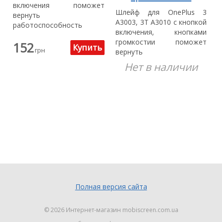
включения поможет
Шлейф для OnePlus 3
вернуть
A3003, 3T A3010 с кнопкой
работоспособность
включения, кнопками
вашего устройства.
громкостии поможет
152
грн
вернуть
работоспособность...
Нет в наличии
Полная версия сайта
© 2026
Интернет-магазин mobiscreen.com.ua