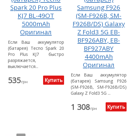
Spark 20 Pro Plus
Samsung F926
KJ7 BL-49OT
(SM-F926B, SM-
5000mAh
F926B/DS) Galaxy
Оригинал
Z Fold3 5G EB-
BF926ABY, EB-
Если Ваш аккумулятор
BF927ABY
(батарея) Tecno Spark 20
Pro Plus KJ7 быстро
4400mAh
разряжается,
Оригинал
выключается...
Если Ваш аккумулятор
535
(батарея) Samsung F926
грн
(SM-F926B, SM-F926B/DS)
Galaxy Z Fold3 5G ...
1 308
грн