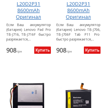
L20D2P31
L20D2P31
8600mAh
8600mAh
Оригинал
Оригинал
Если Ваш аккумулятор
Если Ваш аккумулятор
(батарея) Lenovo Pad Pro
(батарея) Lenovo TB-J706,
TB-J716, TB-J716F быстро
TB-J706F Tab P11 Pro
разряжается,...
быстро разряжается,...
908
908
грн
грн