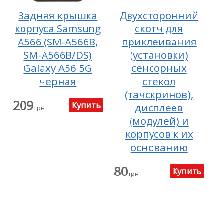
Задняя крышка
Двухсторонний
корпуса Samsung
скотч для
A566 (SM-A566B,
приклеивания
SM-A566B/DS)
(установки)
Galaxy A56 5G
сенсорных
черная
стекол
(тачскринов),
209
дисплеев
грн
(модулей) и
корпусов к их
основанию
80
грн