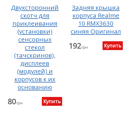
Двухсторонний
Задняя крышка
скотч для
корпуса Realme
приклеивания
10 RMX3630
(установки)
синяя Оригинал
сенсорных
192
стекол
грн
(тачскринов),
дисплеев
(модулей) и
корпусов к их
основанию
80
грн