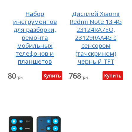
Набор
Дисплей Xiaomi
инструментов
Redmi Note 13 4G
для разборки,
23124RA7EO,
ремонта
23129RAA4G с
мобильных
сенсором
телефонов и
(тачскрином)
планшетов
черный TFT
80
768
грн
грн