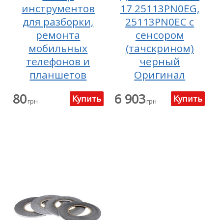
инструментов
17 25113PN0EG,
для разборки,
25113PN0EC с
ремонта
сенсором
мобильных
(тачскрином)
телефонов и
черный
планшетов
Оригинал
80
6 903
грн
грн