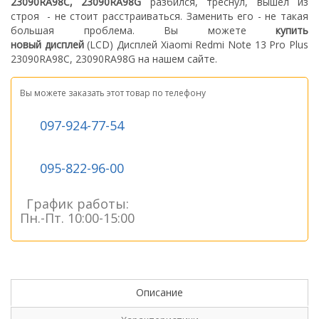
23090RA98C, 23090RA98G
разбился, треснул, вышел из
строя - не стоит расстраиваться. З
аменить его - не такая
большая проблема.
Вы можете
купить
новый дисплей
(LCD) Дисплей Xiaomi Redmi Note 13 Pro Plus
23090RA98C, 23090RA98G на нашем сайте.
Вы можете заказать этот товар по телефону
097-924-77-54
095-822-96-00
График работы:
Пн.-Пт. 10:00-15:00
Описание