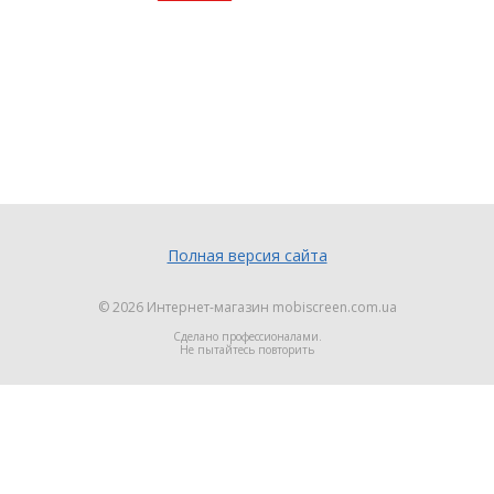
Полная версия сайта
© 2026
Интернет-магазин mobiscreen.com.ua
Сделано профессионалами.
Не пытайтесь повторить