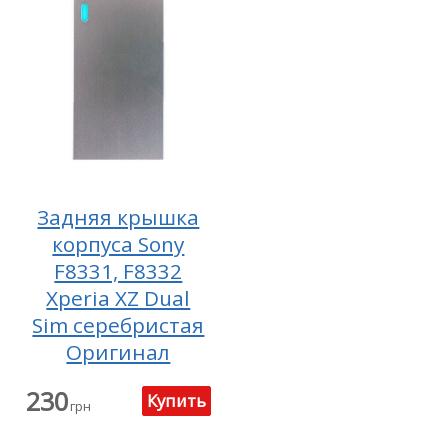
Задняя крышка
корпуса Sony
F8331, F8332
Xperia XZ Dual
Sim серебристая
Оригинал
230
грн