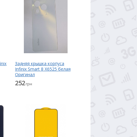
inix
Задняя крышка корпуса
Infinix Smart 8 X6525 белая
Оригинал
252
грн