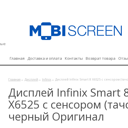
дные
Главная
Доставка и оплата
Контакты
Возврат товара
Отз
Политика конфиденциальности
Главная
→
Дисплей
→
Infinix
→ Дисплей Infinix Smart 8 X6525 с сенсором (т
Дисплей Infinix Smart 
X6525 с сенсором (та
черный Оригинал