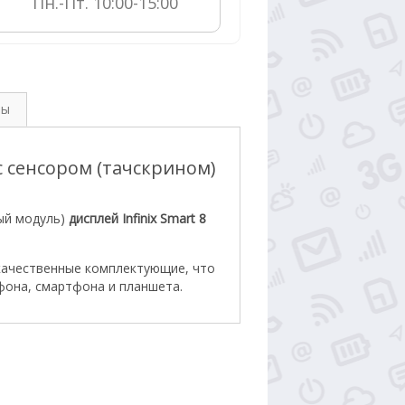
Пн.-Пт. 10:00-15:00
вы
 с сенсором (тачскрином)
ый модуль)
дисплей Infinix Smart 8
качественные комплектующие, что
фона, смартфона и планшета.