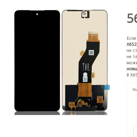
5
Е
сли
X65
не с
не т
мож
новы
8 X6
Вы