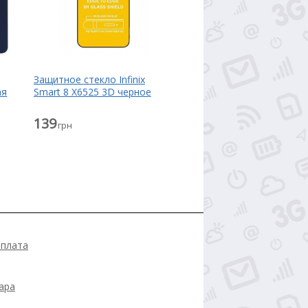
Защитное стекло Infinix
ая
Smart 8 X6525 3D черное
139
грн
оплата
ара