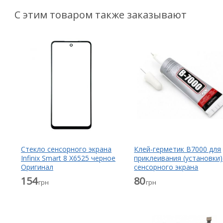
С этим товаром также заказывают
Стекло сенсорного экрана
Клей-герметик B7000 для
Infinix Smart 8 X6525 черное
приклеивания (установки)
Оригинал
сенсорного экрана
(тачскрина), дисплея
154
80
грн
грн
(модуля) прозрачный 15 