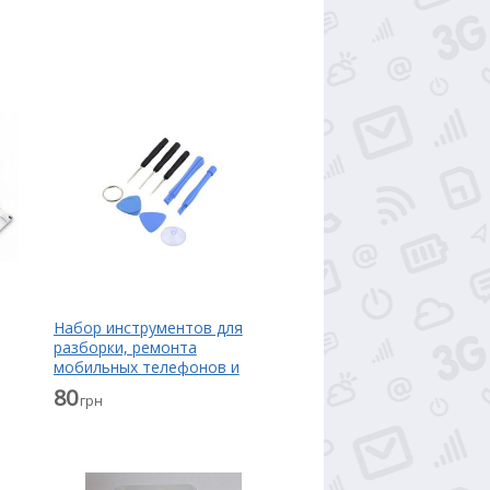
Набор инструментов для
разборки, ремонта
мобильных телефонов и
планшетов
80
грн
мл