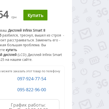
64
грн
 ваш
Дисплей Infinix Smart 8
25
разбился, треснул, вышел из строя -
тоит расстраиваться. З
аменить его -
акая большая проблема.
Вы
ете
купить
й дисплей
(LCD) Дисплей Infinix Smart
525 на нашем сайте.
 можете заказать этот товар по телефону
097-924-77-54
095-822-96-00
График работы:
