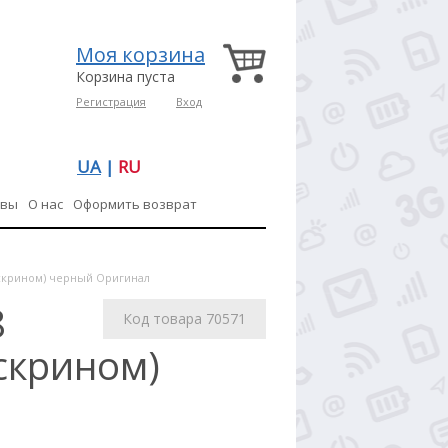
Моя корзина
Корзина пуста
Регистрация
Вход
UA
|
RU
ывы
О нас
Оформить возврат
ачскрином) черный Оригинал
8
Код товара 70571
чскрином)