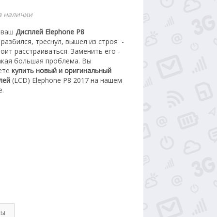
в наличии
 ваш
Дисплей Elephone P8
7
разбился, треснул, вышел из строя -
тоит расстраиваться. З
аменить его -
акая большая проблема.
Вы
ете
купить новый
и оригинальный
лей
(LCD) Elephone P8 2017 на нашем
е.
вы