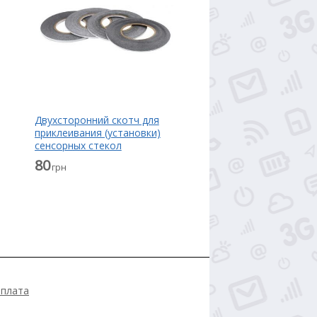
Двухсторонний скотч для
приклеивания (установки)
сенсорных стекол
(тачскринов), дисплеев
80
грн
(модулей) и корпусов к их
основанию
оплата