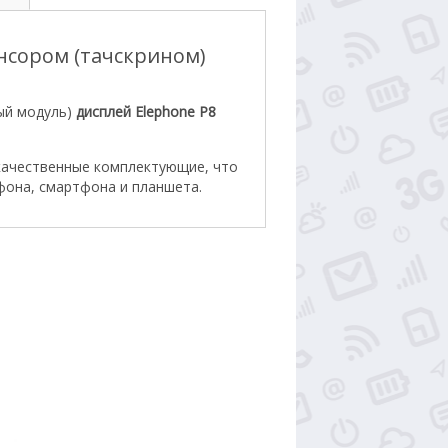
енсором (тачскрином)
ый модуль)
дисплей Elephone P8
качественные комплектующие, что
фона, смартфона и планшета.