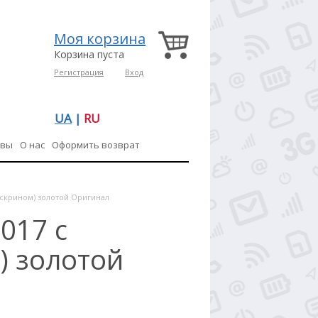
Моя корзина
Корзина пуста
Регистрация
Вход
UA
|
RU
ывы
О нас
Оформить возврат
чскрином) золотой Оригинал
017 с
) золотой