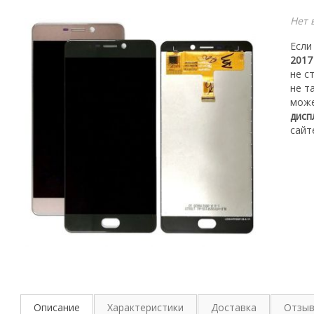
Нет 
Если
201
не с
не т
мож
дисп
сайт
Описание
Характеристики
Доставка
Отзы