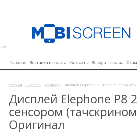
дные
Главная
Доставка и оплата
Контакты
Возврат товара
Отз
Политика конфиденциальности
Главная
→
Дисплей
→
Elephone
→ Дисплей Elephone P8 2017 с сенсором (та
Дисплей Elephone P8 2
сенсором (тачскрином
Оригинал