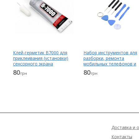
Клей-герметик B7000 для
Набор инструментов для
приклеивания (установки)
разборки, ремонта
сенсорного экрана
мобильных телефонов и
(тачскрина), дисплея
планшетов
80
80
грн
грн
(модуля) прозрачный 15 мл
Доставка и 
Контакты