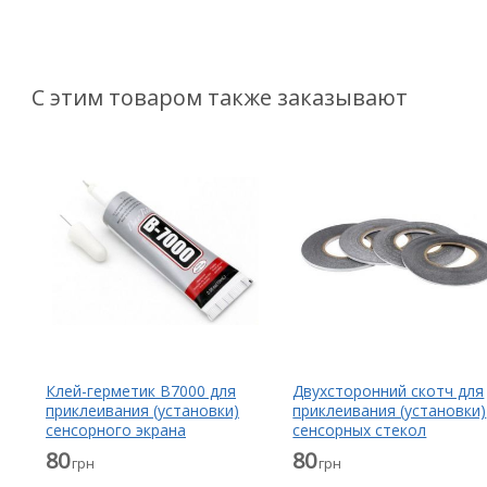
С этим товаром также заказывают
Клей-герметик B7000 для
Двухсторонний скотч для
приклеивания (установки)
приклеивания (установки)
сенсорного экрана
сенсорных стекол
(тачскрина), дисплея
(тачскринов), дисплеев
80
80
грн
грн
(модуля) прозрачный 15 мл
(модулей) и корпусов к их