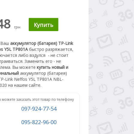
48
грн
 Ваш
аккумулятор (батарея) TP-Link
os Y5L TP801A
быстро разряжается,
ючается либо вздулся
- не стоит
траиваться. З
аменить его - не
лема.
Вы можете
купить новый
и
инальный
а
ккумулятор (батарея)
TP-Link Neffos Y5L TP801A NBL-
020
на нашем сайте.
 можете заказать этот товар по телефону
097-924-77-54
095-822-96-00