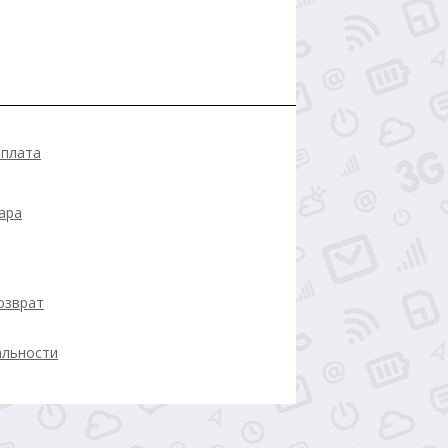
оплата
ара
озврат
альности