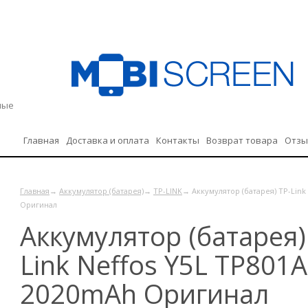
дные
Главная
Доставка и оплата
Контакты
Возврат товара
Отз
Политика конфиденциальности
Главная
→
Аккумулятор (батарея)
→
TP-LINK
→ Аккумулятор (батарея) TP-Link
Оригинал
Аккумулятор (батарея)
Link Neffos Y5L TP801
2020mAh Оригинал