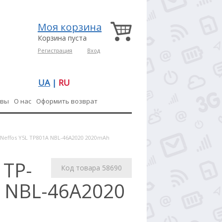
Моя корзина
Корзина пуста
Регистрация
Вход
UA
|
RU
ывы
О нас
Оформить возврат
 Neffos Y5L TP801A NBL-46A2020 2020mAh
 TP-
Код товара 58690
A NBL-46A2020