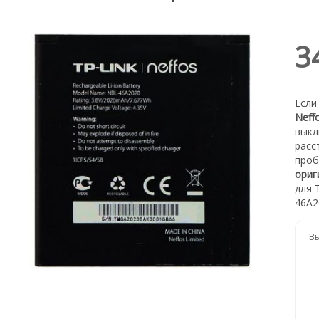
3
Если
Neff
выкл
расс
проб
ориг
для 
46A2
Вы