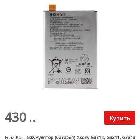
430
грн
Если Ваш
аккумулятор (батарея) XSony G3312, G3311, G3313