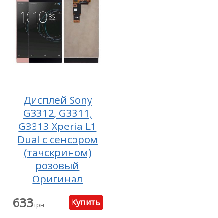
Дисплей Sony
G3312, G3311,
G3313 Xperia L1
Dual с сенсором
(тачскрином)
розовый
Оригинал
633
грн