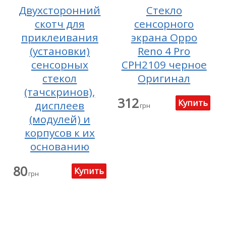
Двухсторонний
Стекло
скотч для
сенсорного
приклеивания
экрана Oppo
(установки)
Reno 4 Pro
сенсорных
CPH2109 черное
стекол
Оригинал
(тачскринов),
312
дисплеев
грн
(модулей) и
корпусов к их
основанию
80
грн