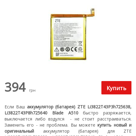
394
грн
Если Ваш
аккумулятор (батарея) ZTE Li3822T43P3h725638,
Li3822T43P8h725640 Blade A510
быстро разряжается,
выключается либо вздулся
- не стоит расстраиваться.
З
аменить его - не проблема.
Вы можете
купить новый
и
оригинальный
а
ккумулятор (батарея) для ZTE