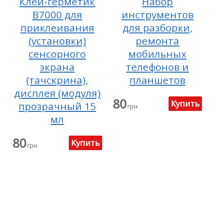
Клей-герметик
Набор
B7000 для
инструментов
приклеивания
для разборки,
(установки)
ремонта
сенсорного
мобильных
экрана
телефонов и
(тачскрина),
планшетов
дисплея (модуля)
80
прозрачный 15
грн
мл
80
грн