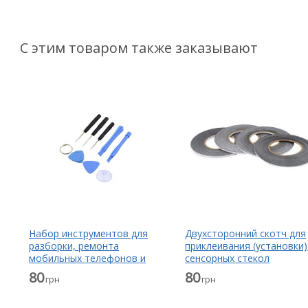
С этим товаром также заказывают
Набор инструментов для
Двухсторонний скотч для
разборки, ремонта
приклеивания (установки)
мобильных телефонов и
сенсорных стекол
планшетов
(тачскринов), дисплеев
80
80
грн
грн
(модулей) и корпусов к их
основанию