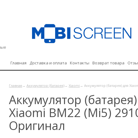
дные
Главная
Доставка и оплата
Контакты
Возврат товара
Отз
Политика конфиденциальности
Главная
→
Аккумулятор (батарея)
→
Xiaomi
→ Аккумулятор (батарея) для Xiao
Аккумулятор (батарея)
Xiaomi BM22 (Mi5) 29
Оригинал