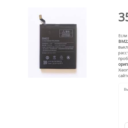
3
Если
BM22
выкл
расс
проб
ориг
Xiao
сайт
Вы