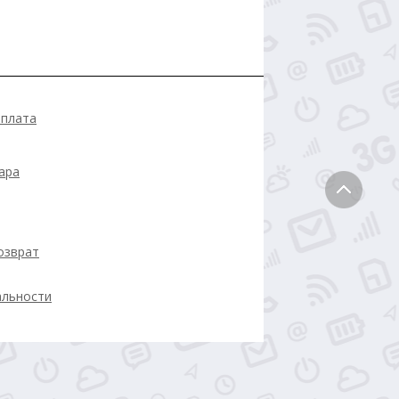
оплата
ара
озврат
альности