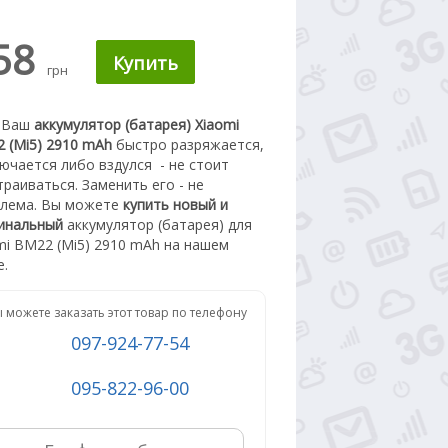
58
грн
 Ваш
аккумулятор (батарея) Xiaomi
 (Mi5) 2910 mAh
быстро разряжается,
ючается либо вздулся
- не стоит
траиваться. З
аменить его - не
лема.
Вы можете
купить новый
и
инальный
а
ккумулятор (батарея) для
mi BM22 (Mi5) 2910 mAh
на нашем
е.
 можете заказать этот товар по телефону
097-924-77-54
095-822-96-00