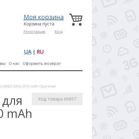
Моя корзина
Корзина пуста
Регистрация
Вход
UA
|
RU
ывы
О нас
Оформить возврат
mi BM22 (Mi5) 2910 mAh Оригинал
 для
Код товара 66897
10 mAh