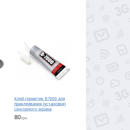
Клей-герметик B7000 для
приклеивания (установки)
сенсорного экрана
(тачскрина), дисплея
80
грн
(модуля) прозрачный 15 мл