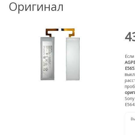
Оригинал
4
Если
AGPB
E565
выкл
расс
проб
ориг
Sony
E564
Вы