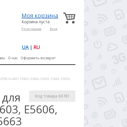
Моя корзина
Корзина пуста
Регистрация
Вход
UA
|
RU
ывы
О нас
Оформить возврат
PB016-A001 E5603, E5606, E5633, E5643, E5653,
 для
Код товара 66781
603, E5606,
E5663