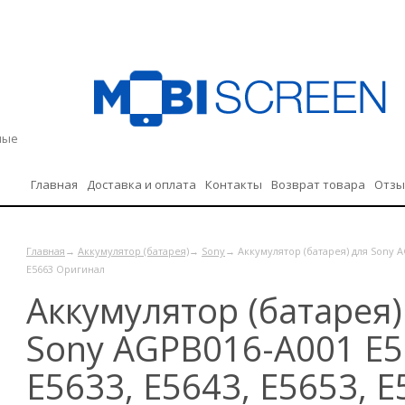
дные
Главная
Доставка и оплата
Контакты
Возврат товара
Отз
Политика конфиденциальности
Главная
→
Аккумулятор (батарея)
→
Sony
→ Аккумулятор (батарея) для Sony AG
E5663 Оригинал
Аккумулятор (батарея)
Sony AGPB016-A001 E5
E5633, E5643, E5653, 