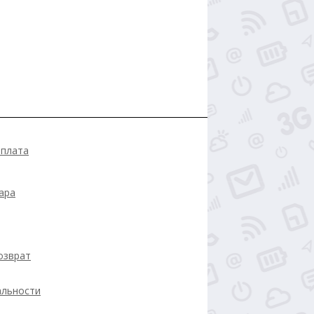
оплата
ара
озврат
альности