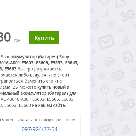
30
грн
 Ваш
аккумулятор (батарея) Sony
016-A001 E5603, E5606, E5633, E5643,
3, E5663
быстро разряжается,
ючается либо вздулся
- не стоит
траиваться. З
аменить его - не
лема.
Вы можете
купить новый
и
инальный
а
ккумулятор (батарея) для
 AGPB016-A001 E5603, E5606, E5633,
3, E5653, E5663
на нашем сайте.
 можете заказать этот товар по телефону
097-924-77-54