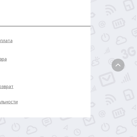
оплата
ара
озврат
альности