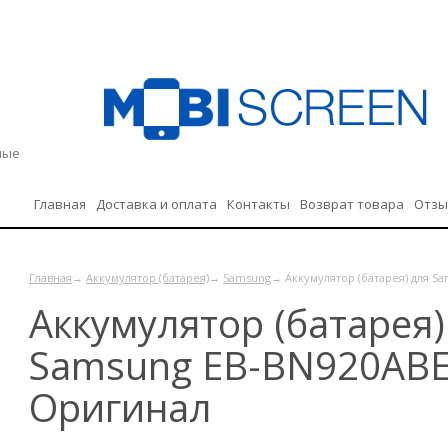
дные
Главная
Доставка и оплата
Контакты
Возврат товара
Отз
Политика конфиденциальности
Главная
→
Аккумулятор (батарея)
→
Samsung
→ Аккумулятор (батарея) для S
Аккумулятор (батарея)
Samsung EB-BN920ABE
Оригинал