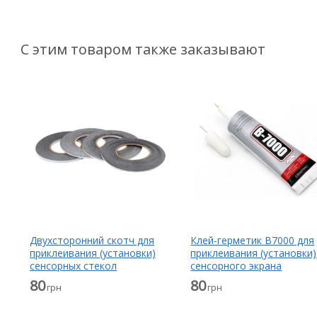
С этим товаром также заказывают
Двухсторонний скотч для
Клей-герметик B7000 для
приклеивания (установки)
приклеивания (установки)
сенсорных стекол
сенсорного экрана
(тачскринов), дисплеев
(тачскрина), дисплея
80
80
грн
грн
(модулей) и корпусов к их
(модуля) прозрачный 15 
основанию