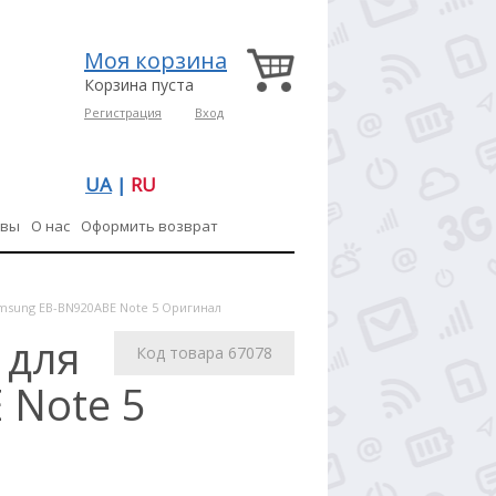
Моя корзина
Корзина пуста
Регистрация
Вход
UA
|
RU
ывы
О нас
Оформить возврат
amsung EB-BN920ABE Note 5 Оригинал
 для
Код товара 67078
 Note 5