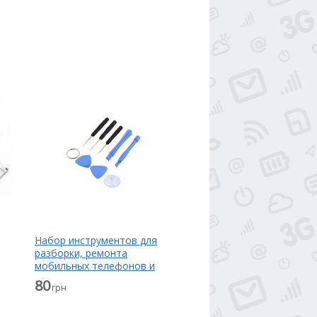
Набор инструментов для
разборки, ремонта
мобильных телефонов и
планшетов
80
грн
мл