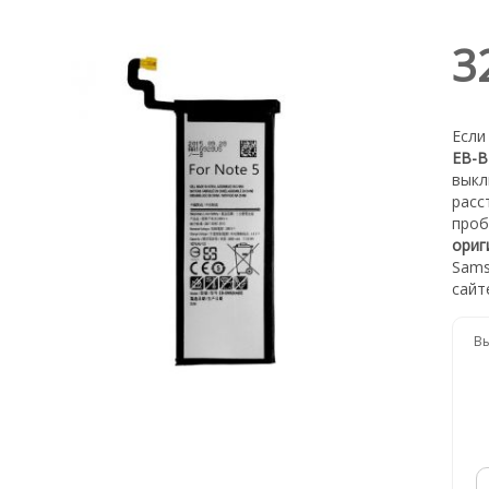
3
Если
EB-B
выкл
расс
проб
ориг
Sams
сайт
Вы