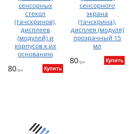
сенсорных
сенсорного
стекол
экрана
(тачскринов),
(тачскрина),
дисплеев
дисплея (модуля)
(модулей) и
прозрачный 15
корпусов к их
мл
основанию
80
грн
80
грн