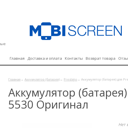
дные
Главная
Доставка и оплата
Контакты
Возврат товара
Отз
Политика конфиденциальности
Главная
→
Аккумулятор (батарея)
→
Prestigio
→ Аккумулятор (батарея) для Pre
Аккумулятор (батарея) 
5530 Оригинал
Нет 