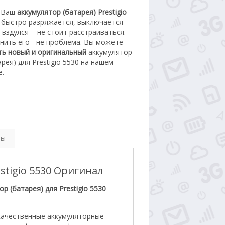
 Ваш
аккумулятор (батарея) Prestigio
быстро разряжается, выключается
 вздулся
- не стоит расстраиваться.
нить его - не проблема.
Вы можете
ть новый
и оригинальный
а
ккумулятор
арея) для Prestigio 5530
на нашем
е.
вы
stigio 5530 Оригинал
р (батарея) для Prestigio 5530
качественные аккумуляторные