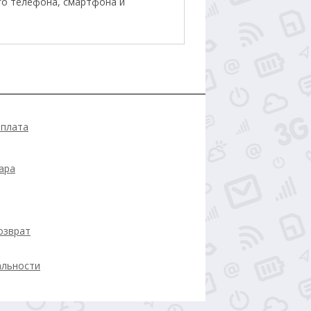
го телефона, смартфона и
оплата
ара
озврат
альности