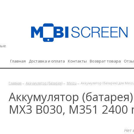
дные
Главная
Доставка и оплата
Контакты
Возврат товара
Отз
Политика конфиденциальности
Главная
→
Аккумулятор (батарея)
→
Meizu
→ Аккумулятор (батарея) для Meiz
Аккумулятор (батарея)
MX3 B030, M351 2400
Нет 