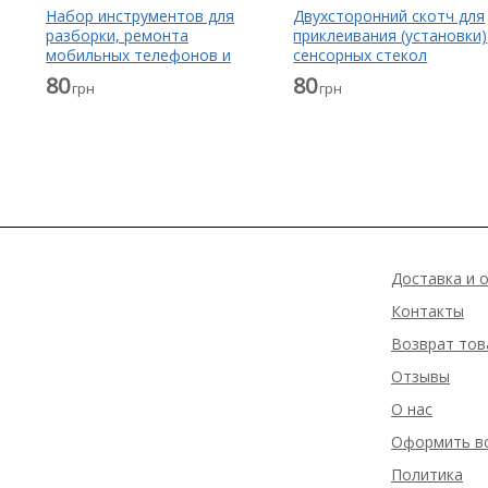
Набор инструментов для
Двухсторонний скотч для
разборки, ремонта
приклеивания (установки)
мобильных телефонов и
сенсорных стекол
планшетов
(тачскринов), дисплеев
80
80
грн
грн
(модулей) и корпусов к их
основанию
Доставка и 
Контакты
Возврат тов
Отзывы
О нас
Оформить в
Политика