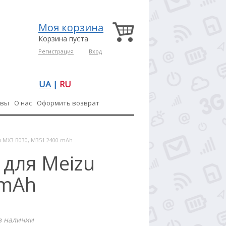
Моя корзина
Корзина пуста
Регистрация
Вход
UA
|
RU
ывы
О нас
Оформить возврат
u MX3 B030, M351 2400 mAh
 для Meizu
 mAh
в наличии