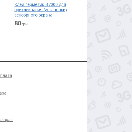
Клей-герметик B7000 для
приклеивания (установки)
сенсорного экрана
(тачскрина), дисплея
80
грн
(модуля) прозрачный 15 мл
оплата
ара
озврат