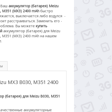
 Ваш
аккумулятор (батарея) Meizu
, M351 (MX3) 2400 mAh
быстро
яжается, выключается либо вздулся
-
тоит расстраиваться. З
аменить его -
роблема.
Вы можете
купить
ый
а
ккумулятор (батарея) для Meizu
, M351 (MX3) 2400 mAh
на нашем
е.
вы
zu MX3 B030, M351 2400
ор (батарея) для Meizu B030, M351
качественные аккумуляторные