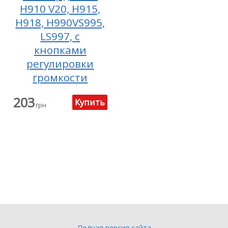
H910 V20, H915,
H918, H990VS995,
LS997, с
кнопками
регулировки
громкости
203
грн
Полная версия сайта