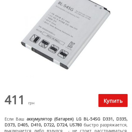
411
грн
Если Ваш
аккумулятор (батарея) LG BL-54SG D331, D335,
D373, D405, D410, D722, D724, US780
быстро разряжается,
выключается либо вздулся
- не стоит расстраиваться.