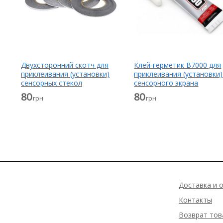
Двухсторонний скотч для
Клей-герметик B7000 для
приклеивания (установки)
приклеивания (установки)
сенсорных стекол
сенсорного экрана
(тачскринов), дисплеев
(тачскрина), дисплея
80
80
грн
грн
(модулей) и корпусов к их
(модуля) прозрачный 15 
основанию
Доставка и 
Контакты
Возврат тов