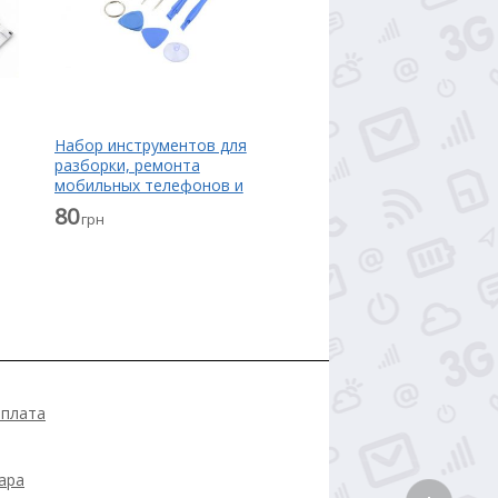
Набор инструментов для
разборки, ремонта
мобильных телефонов и
планшетов
80
грн
мл
оплата
ара