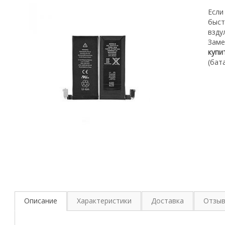
Если
быст
взду
З
аме
купи
(бат
Описание
Характеристики
Доставка
Отзы