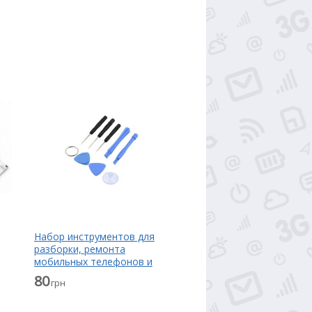
Набор инструментов для
разборки, ремонта
мобильных телефонов и
планшетов
80
грн
мл