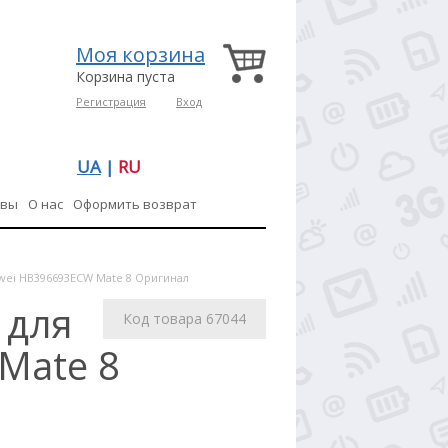
Моя корзина
Корзина пуста
Регистрация
Вход
UA
|
RU
ывы
О нас
Оформить возврат
awei HB396693ECW Mate 8 Оригинал
 для
Код товара 67044
Mate 8