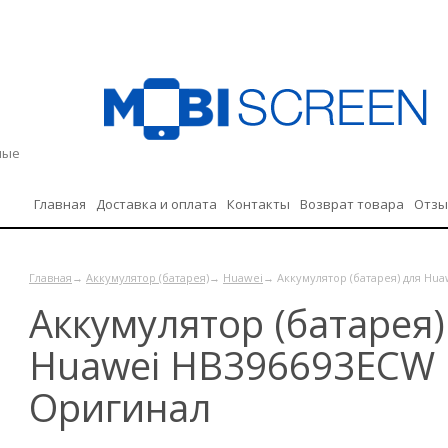
дные
Главная
Доставка и оплата
Контакты
Возврат товара
Отз
Политика конфиденциальности
Главная
→
Аккумулятор (батарея)
→
Huawei
→ Аккумулятор (батарея) для Hu
Аккумулятор (батарея)
Huawei HB396693ECW 
Оригинал