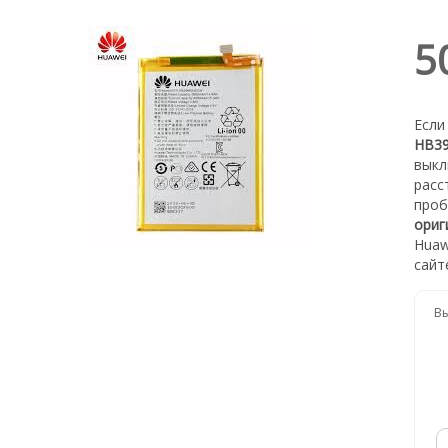
5
Если
HB39
выкл
расс
проб
ориг
Huaw
сайт
Вы