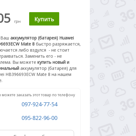
05
грн
 Ваш
аккумулятор (батарея) Huawei
6693ECW Mate 8
быстро разряжается,
ючается либо вздулся
- не стоит
траиваться. З
аменить его - не
лема.
Вы можете
купить новый
и
инальный
а
ккумулятор (батарея) для
ei HB396693ECW Mate 8
на нашем
е.
 можете заказать этот товар по телефону
097-924-77-54
095-822-96-00