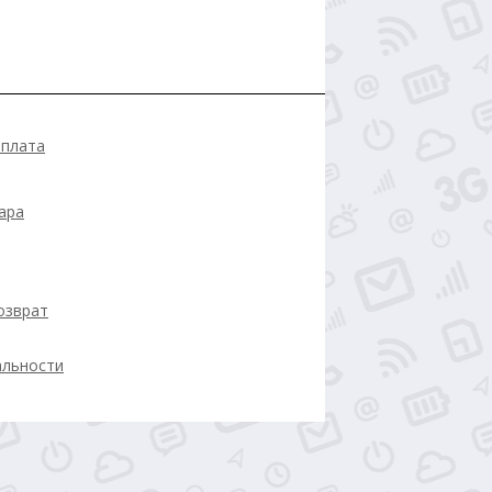
оплата
ара
озврат
альности