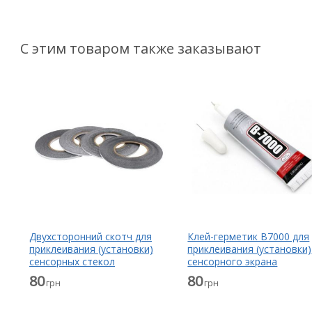
С этим товаром также заказывают
Двухсторонний скотч для
Клей-герметик B7000 для
приклеивания (установки)
приклеивания (установки)
сенсорных стекол
сенсорного экрана
(тачскринов), дисплеев
(тачскрина), дисплея
80
80
грн
грн
(модулей) и корпусов к их
(модуля) прозрачный 15 
основанию