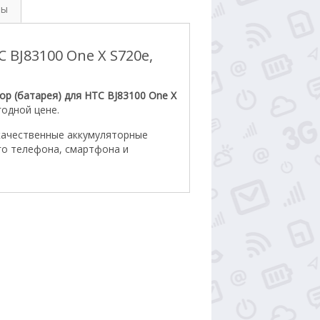
вы
 BJ83100 One X S720e,
ор (батарея) для HTC BJ83100 One X
одной цене.
качественные аккумуляторные
го телефона, смартфона и