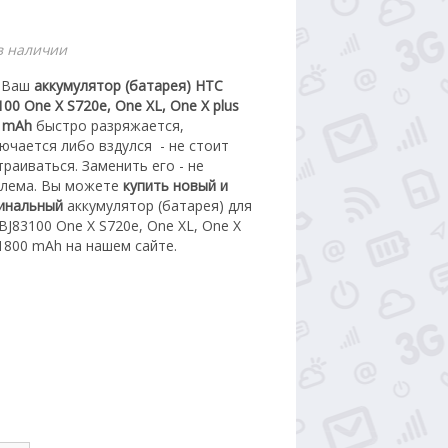
в наличии
 Ваш
аккумулятор (батарея) HTC
100 One X S720e, One XL, One X plus
 mAh
быстро разряжается,
ючается либо вздулся
- не стоит
траиваться. З
аменить его - не
лема.
Вы можете
купить новый
и
инальный
а
ккумулятор (батарея) для
BJ83100 One X S720e, One XL, One X
 1800 mAh
на нашем сайте.