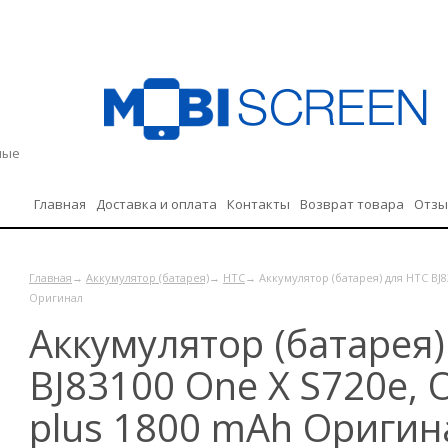
дные
Главная
Доставка и оплата
Контакты
Возврат товара
Отз
Политика конфиденциальности
Главная
→
Аккумулятор (батарея)
→
HTC
→ Аккумулятор (батарея) для HTC BJ8
Оригинал
Аккумулятор (батарея)
BJ83100 One X S720e, 
plus 1800 mAh Оригин