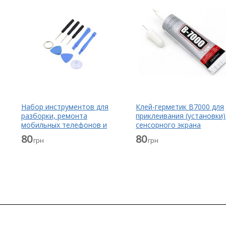
Набор инструментов для
Клей-герметик B7000 для
разборки, ремонта
приклеивания (установки)
мобильных телефонов и
сенсорного экрана
планшетов
(тачскрина), дисплея
80
80
грн
грн
(модуля) прозрачный 15 