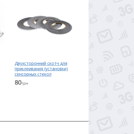
Двухсторонний скотч для
приклеивания (установки)
сенсорных стекол
(тачскринов), дисплеев
80
грн
мл
(модулей) и корпусов к их
основанию