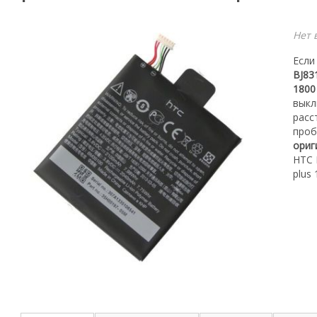
Нет 
Если
BJ83
1800
выкл
расс
проб
ориг
HTC 
plus