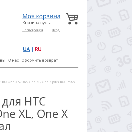
Моя корзина
Корзина пуста
Регистрация
Вход
UA
|
RU
ывы
О нас
Оформить возврат
3100 One X S720e, One XL, One X plus 1800 mAh
 для HTC
One XL, One X
ал